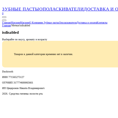
ЗУБНЫЕ ПАСТЫ
ОПОЛАСКИВАТЕЛИ
ДОСТАВКА И 
0
Главная
Магазин
Магазин
О Компании
Зубные пасты
Ополаскиватели
Доставка и оплата
Контакты
Главная
/
Метки
/
isdisabled
isdisabled
Выбирайте по вкусу, аромату и возрасту
Товаров в данной категории временно нет в наличии.
Ducktooth
ИНН 771565275127
ОГРНИП 317774600065661
ИП Цицеронов Никита Владимирович
2026. Средства гигиены полости рта.